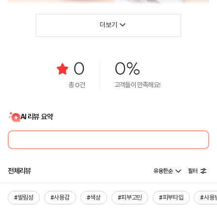
더보기
0
0%
총
0
건
고객들이 만족해요!
AI 리뷰 요약
전체리뷰
유용한순
필터
#발림성
#사용감
#색상
#피부고민
#피부타입
#사용