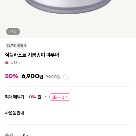
1/2
할인쿠폰 사용불가
심플라스트 기름종이 파우더
리뷰
0
30
%
6,900
원
9,900
원
i
최대 혜택가
원
0
%
신규 가입 시
사은품 안내
용량
9g