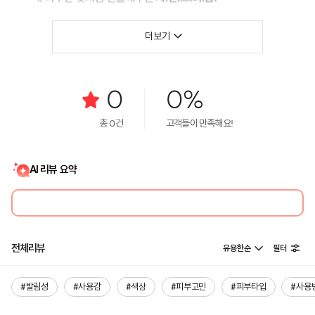
더보기
0
0%
총
0
건
고객들이 만족해요!
AI 리뷰 요약
전체리뷰
유용한순
필터
#발림성
#사용감
#색상
#피부고민
#피부타입
#사용