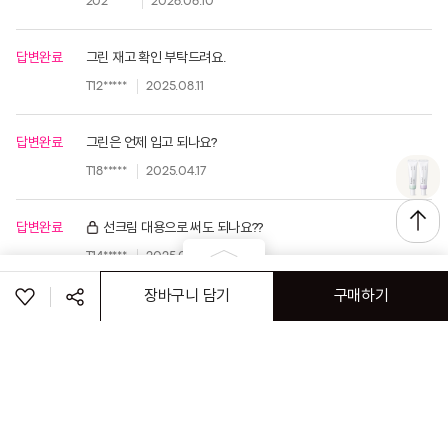
202*****
2026.06.10
답변완료
그린 재고 확인 부탁드려요.
T12*****
2025.08.11
답변완료
그린은 언제 입고 되나요?
T18*****
2025.04.17
답변완료
선크림 대용으로 써도 되나요??
T14*****
2025.04.05
옵션을 선택해주세요
장바구니 담기
구매하기
답변완료
베이스는 썬크림다음에 쓰나요?
215*****
2023.05.09
공유하기
답변완료
퓨어 라벤더 지금 구매하면 유통기한 일자 어떻게되나요?
페이스북
트위터
링크복사
2022.06.01