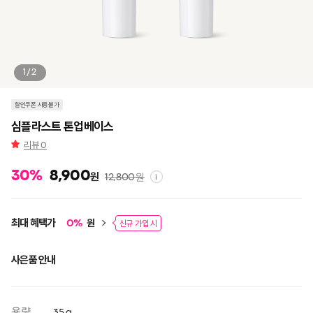
1/2
할인쿠폰 사용불가
심플라스트 톤업베이스
리뷰
0
30
%
8,900
원
12,800
원
i
최대 혜택가
원
0
%
신규 가입 시
사은품 안내
용량
35 g