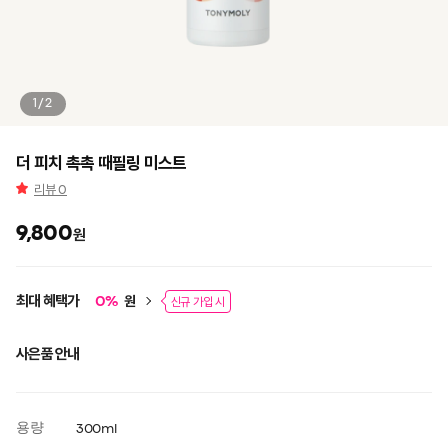
1/2
더 피치 촉촉 때필링 미스트
리뷰
0
9,800
원
최대 혜택가
원
0
%
신규 가입 시
사은품 안내
용량
300ml