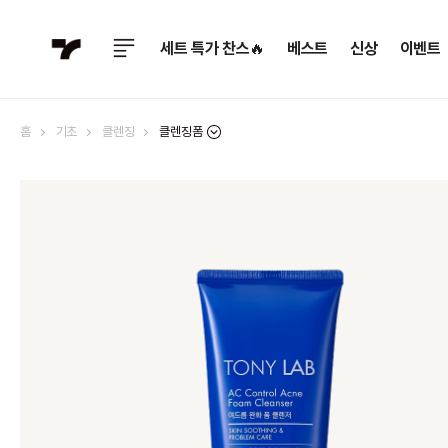
세트 특가 찬스🔥
베스트
신상
이벤트
클렌징폼
홈
기초
클렌징