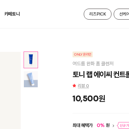
카페토니
리즈PICK
선케
ONLY 온라인
여드름 완화 폼 클렌저
토니 랩 에이씨 컨트
리뷰
0
원
10,500
최대 혜택가
원
0
%
신규 가