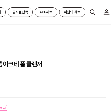
어
공식몰단독
APP혜택
이달의 혜택
롤 아크네 폼 클렌저
입 시