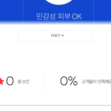
더보기
0
0%
총
0
건
고객들이 만족해요