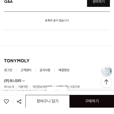
Q&A
문의하기
등록된 글이 없습니다
로그인
고객센터
공지사항
매장정보
(주) 토니모리
회사소개
이용약관
개인정보처리방침
이메일 무단 수집거부
(주)나이스페이 구매안전서비스
가맹점&특판문의
ⓒ TONYMOLY. ALL RIGHTS RESERVED
옵션을 선택해주세요
장바구니 담기
구매하기
공유하기