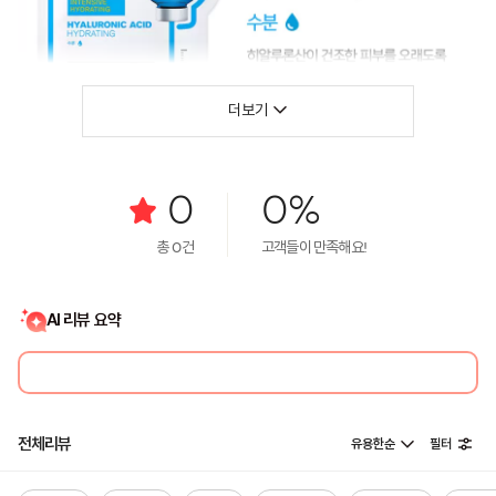
더보기
0
0%
총
0
건
고객들이 만족해요!
AI 리뷰 요약
전체리뷰
유용한순
필터