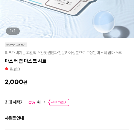
1/1
할인쿠폰 사용불가
피부가 비치는 고밀착 스킨핏 원단과 전문케어 성분으로 구성된 마스터 랩 마스크
마스터 랩 마스크 시트
리뷰
0
2,000
원
최대 혜택가
원
0
%
신규 가입 시
사은품 안내