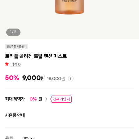
1/2
할인쿠폰 사용불가
트리플 콜라겐 토탈 텐션 미스트
리뷰
0
50
%
9,000
원
18,000
원
i
최대 혜택가
원
0
%
신규 가입 시
사은품 안내
용량
110 ml