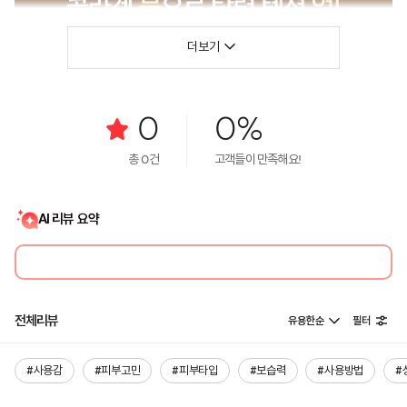
더보기
0
0%
총
0
건
고객들이 만족해요!
AI 리뷰 요약
전체리뷰
유용한순
필터
#사용감
#피부고민
#피부타입
#보습력
#사용방법
#