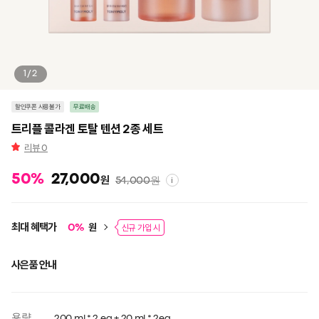
1/2
할인쿠폰 사용불가
무료배송
트리플 콜라겐 토탈 텐션 2종 세트
리뷰
0
50
%
27,000
원
54,000
원
i
최대 혜택가
원
0
%
신규 가입 시
사은품 안내
용량
200 ml * 2 ea + 20 ml * 2ea