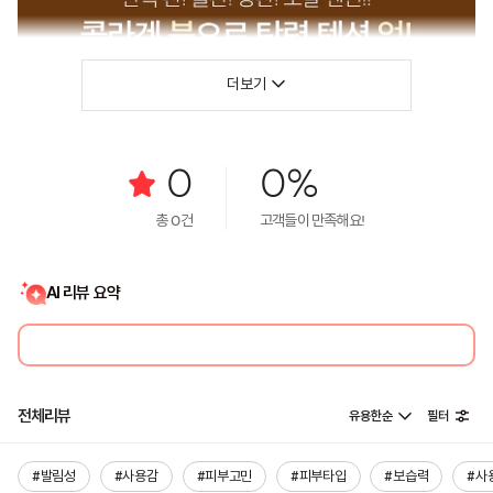
더보기
0
0%
총
0
건
고객들이 만족해요!
AI 리뷰 요약
전체리뷰
유용한순
필터
#발림성
#사용감
#피부고민
#피부타입
#보습력
#사