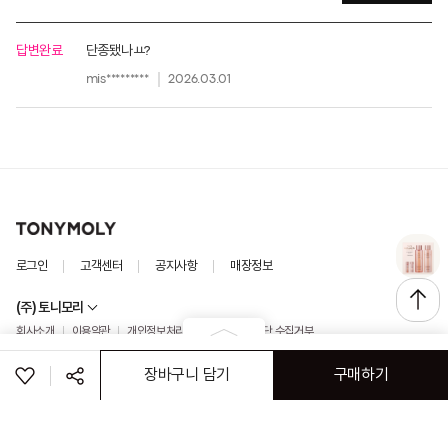
답변완료
단종됐나ㅛ?
mis*********
2026.03.01
로그인
고객센터
공지사항
매장정보
(주) 토니모리
회사소개
이용약관
개인정보처리방침
이메일 무단 수집거부
(주)나이스페이 구매안전서비스
가맹점&특판문의
장바구니 담기
구매하기
ⓒ TONYMOLY. ALL RIGHTS RESERVED
공유하기