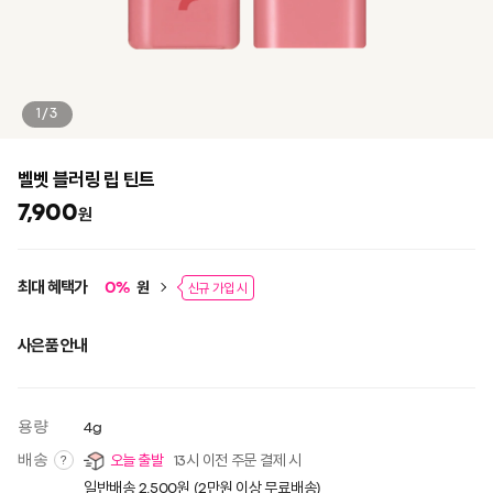
1/3
벨벳 블러링 립 틴트
7,900
원
최대 혜택가
원
0
%
신규 가입 시
사은품 안내
용량
4g
배송
오늘 출발
13시 이전 주문 결제 시
?
일반배송 2,500원 (2만원 이상 무료배송)