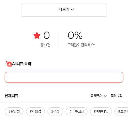
더보기
0
0%
총
0
건
고객들이 만족해요!
AI 리뷰 요약
전체리뷰
유용한순
필터
#발림성
#사용감
#색상
#피부고민
#피부타입
#보습