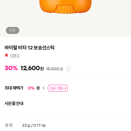
1/2
바이탈 비타 12 보송선스틱
리뷰
0
30
%
12,600
원
18,000
원
i
최대 혜택가
원
0
%
신규 가입 시
사은품 안내
용량
22 g / 0.77 oz.