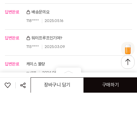
답변완료
배송문의요
T18*****
2025.05.16
답변완료
워터프루프인기여?
T15*****
2025.03.09
답변완료
케이스 불량
pul***
2024.06.12
장바구니 담기
구매하기
공유하기
페이스북
트위터
링크복사
로그인
고객센터
공지사항
매장정보