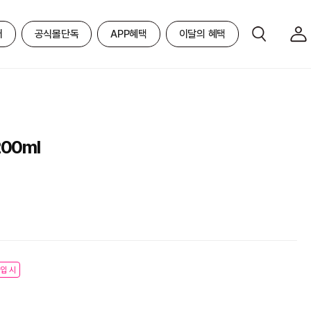
어
공식몰단독
APP혜택
이달의 혜택
00ml
입 시