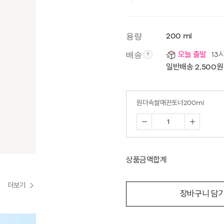
용량
200 ml
배송
오늘 출발
13
?
일반배송 2,500원
원더속쌀매끈토너200ml
상품금액합계
더보기
장바구니 담