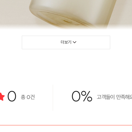
더보기
0
0%
총
0
건
고객들이 만족해요