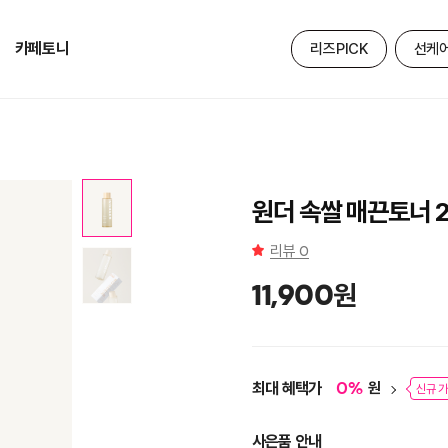
카페토니
리즈PICK
선케
원더 속쌀 매끈토너 2
리뷰
0
원
11,900
최대 혜택가
원
0
%
신규 가
사은품 안내