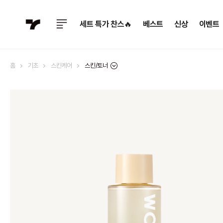
세트 특가 찬스🔥
베스트
신상
이벤트
스킨/토너
홈
기초
스킨케어