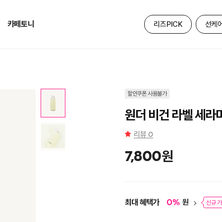
카페토니
리즈PICK
선케
할인쿠폰 사용불가
원더 비건 라벨 세라마
리뷰
0
원
7,800
최대 혜택가
원
0
%
신규 가