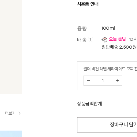
사은품 안내
용량
100ml
배송
오늘 출발
13
?
일반배송 2,500원
원더 비건 라벨 세라마이드 모찌 진
상품금액합계
더보기
장바구니 담