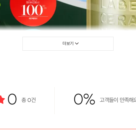
더보기
0
0%
총
0
건
고객들이 만족해요