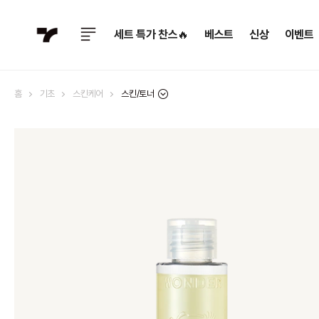
세트 특가 찬스🔥
베스트
신상
이벤트
스킨/토너
홈
기초
스킨케어