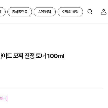
어
공식몰단독
APP혜택
이달의 혜택
이드 모찌 진정 토너 100ml
입 시