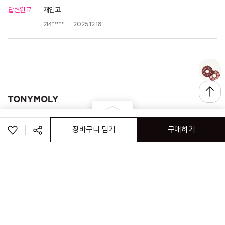
답변완료
재입고
214*****
2025.12.18
로그인
고객센터
공지사항
매장정보
장바구니 담기
구매하기
(주) 토니모리
회사소개
이용약관
개인정보처리방침
이메일 무단 수집거부
공유하기
(주)나이스페이 구매안전서비스
가맹점&특판문의
ⓒ TONYMOLY. ALL RIGHTS RESERVED
페이스북
트위터
링크복사
취소