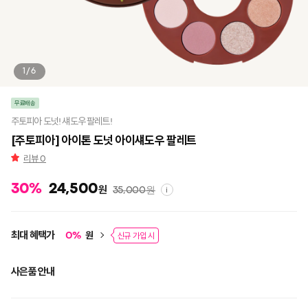
1/6
무료배송
주토피아 도넛! 섀도우 팔레트!
[주토피아] 아이톤 도넛 아이섀도우 팔레트
리뷰
0
30
%
24,500
원
35,000
원
i
최대 혜택가
원
0
%
신규 가입 시
사은품 안내