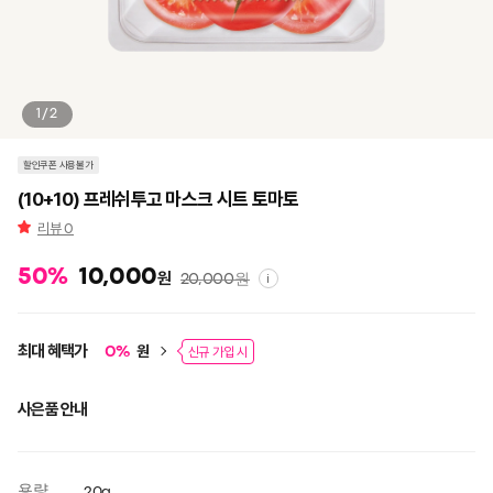
1/2
할인쿠폰 사용불가
(10+10) 프레쉬투고 마스크 시트 토마토
리뷰
0
50
%
10,000
원
20,000
원
i
최대 혜택가
원
0
%
신규 가입 시
사은품 안내
용량
20g