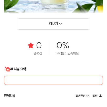
더보기
0
0%
총
0
건
고객들이 만족해요!
AI 리뷰 요약
전체리뷰
유용한순
필터