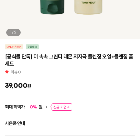
1/2
ONLY 온라인
무료배송
[공식몰 단독] 더 촉촉 그린티 레몬 저자극 클렌징 오일+클렌징 폼
세트
리뷰
0
39,000
원
최대 혜택가
원
0
%
신규 가입 시
사은품 안내