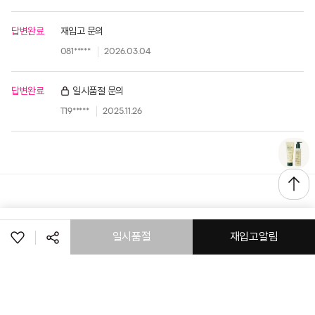
답변완료
재입고 문의
081*****
2026.03.04
답변완료
일시품절 문의
T19*****
2025.11.26
일시품절
재입고알림
로그인
고객센터
공지사항
매장정보
(주) 토니모리
공유하기
회사소개
이용약관
개인정보처리방침
이메일 무단 수집거부
(주)나이스페이 구매안전서비스
가맹점&특판문의