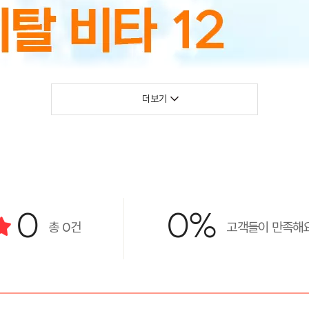
더보기
0
0%
총
0
건
고객들이 만족해요