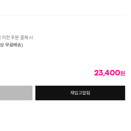
시 이전 주문 결제 시
이상 무료배송)
23,400
원
재입고알림