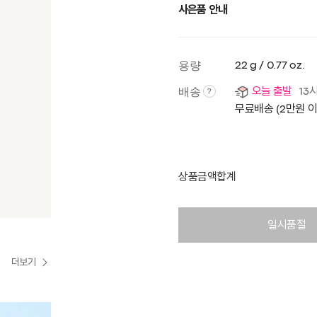
사은품 안내
용량
22 g / 0.77 oz.
배송
오늘 출발
13
?
무료배송 (2만원 
상품금액합계
일시품절
더보기