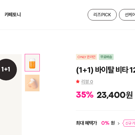
카페토니
리즈PICK
선케
ONLY 온라인
무료배송
(1+1) 바이탈 비타 
1+1
리뷰
0
원
35
%
23,400
최대 혜택가
원
0
%
신규 가