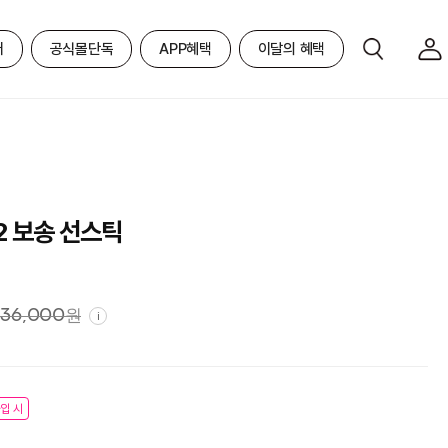
어
공식몰단독
APP혜택
이달의 혜택
12 보송 선스틱
36,000
원
i
입 시