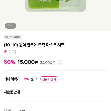
1/1
할인쿠폰 사용불가
(10+10) 원더 알로에 촉촉 마스크 시트
리뷰
0
50
%
15,000
원
30,000
원
i
최대 혜택가
원
0
%
신규 가입 시
사은품 안내
용량
22g