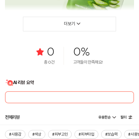
더보기
0
0%
총
0
건
고객들이 만족해요!
AI 리뷰 요약
전체리뷰
유용한순
필터
#사용감
#색상
#피부고민
#피부타입
#보습력
#사용