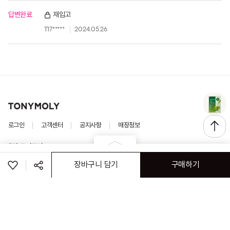
답변완료
재입고
T17*****
2024.05.26
로그인
고객센터
공지사항
매장정보
(주) 토니모리
회사소개
이용약관
개인정보처리방침
이메일 무단 수집거부
장바구니 담기
구매하기
(주)나이스페이 구매안전서비스
가맹점&특판문의
ⓒ TONYMOLY. ALL RIGHTS RESERVED
공유하기
페이스북
트위터
링크복사