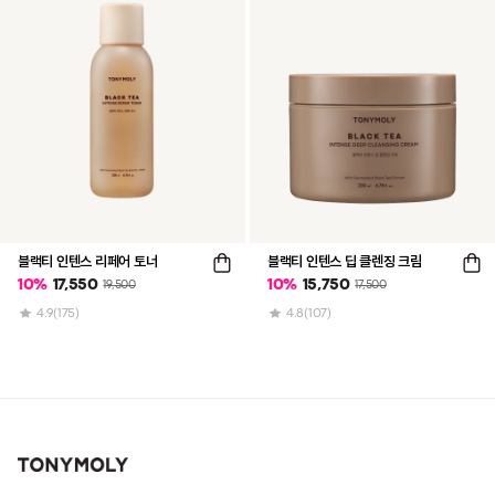
블랙티 인텐스 리페어 토너
블랙티 인텐스 딥 클렌징 크림
10
%
17,550
10
%
15,750
19,500
17,500
4.9
(175)
4.8
(107)