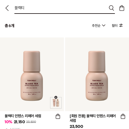
블랙티
총
개
추천순
필터
6
블랙티 인텐스 리페어 세럼
[회원 전용] 블랙티 인텐스 리페어
세럼
10
%
21,150
23,500
23,500