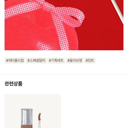
#워터풀시럽
#스페셜컬러
#기획세트
#올리브영
#틴트
관련상품