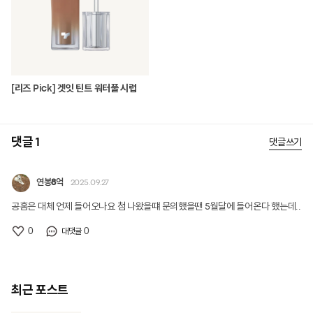
[리즈 Pick] 겟잇 틴트 워터풀 시럽
댓글 1
댓글쓰기
연봉8억
2025.09.27
공홈은 대체 언제 들어오나요 첨 나왔을떄 문의했을땐 5월달에 들어온다 했는데..
0
0
대댓글
최근 포스트