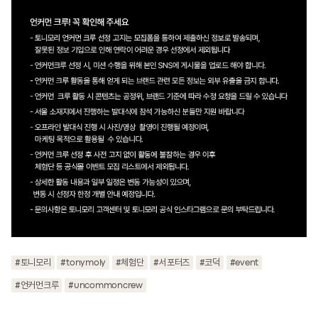
#토니모리
#tonymoly
#체험단
#서포터즈
#코덕
#event
#언커먼크루
#uncommoncrew