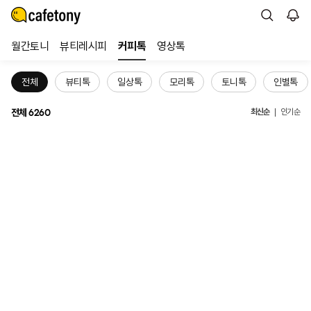
월간토니
뷰티레시피
커피톡
영상톡
전체
뷰티톡
일상톡
모리톡
토니톡
인별톡
전체
최신순
6260
인기순