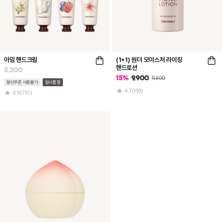
아임 핸드크림
(1+1) 원더 모이스처 라이징
핸드로션
3,300
15
%
9,900
11,600
할인쿠폰 사용불가
일시품절
4.7
(193)
4.9
(710)