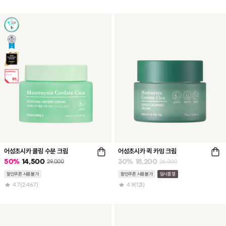
어성초시카 쿨링 수분 크림
어성초시카 퀵 카밍 크림
50
%
14,500
30
%
18,200
29,000
26,000
할인쿠폰 사용불가
할인쿠폰 사용불가
일시품절
4.7
(2,467)
4.9
(121)