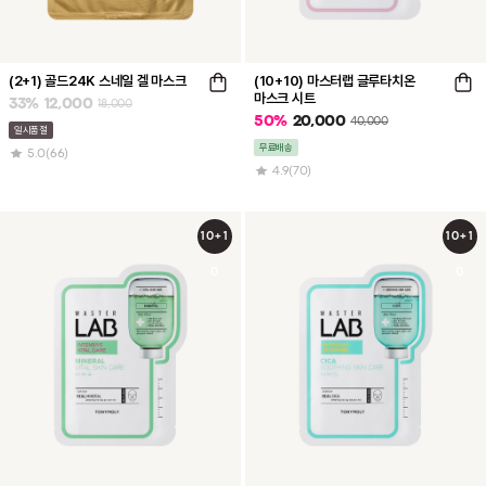
(2+1) 골드24K 스네일 겔 마스크
(10+10) 마스터랩 글루타치온
마스크 시트
33
%
12,000
18,000
50
%
20,000
40,000
일시품절
무료배송
5.0
(66)
4.9
(70)
10+1
10+1
0
0