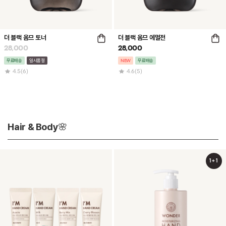
더 블랙 옴므 토너
더 블랙 옴므 에멀전
28,000
28,000
무료배송
일시품절
NEW
무료배송
4.5
(6)
4.6
(5)
Hair & Body🌸
1+1