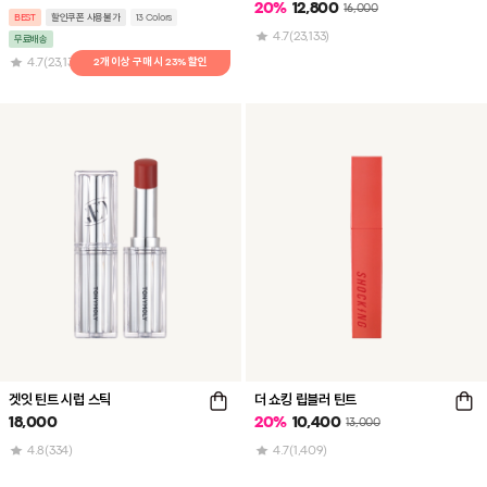
20
%
12,800
16,000
BEST
할인쿠폰 사용불가
13 Colors
4.7
(23,133)
무료배송
4.7
(23,133)
겟잇 틴트 시럽 스틱
더 쇼킹 립블러 틴트
18,000
20
%
10,400
13,000
4.8
(334)
4.7
(1,409)