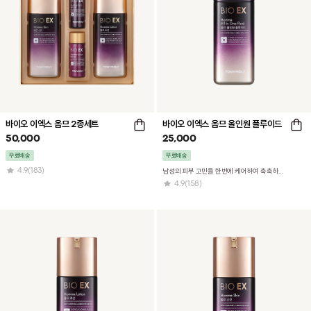
바이오 이엑스 옴므 2종세트
바이오 이엑스 옴므 올인원 플루이드
50,000
25,000
무료배송
무료배송
4.9
(183)
남성의 피부 고민을 한번에 케어하여 촉촉하고 탄력 넘치는 피부로 가꾸어 주는 올인원 플루이드
4.9
(158)