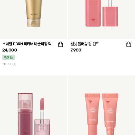
스네일 PDRN 리커버리 슬리핑 팩
벨벳 블러링 립 틴트
24,000
7,900
무료배송
5.0
(1)