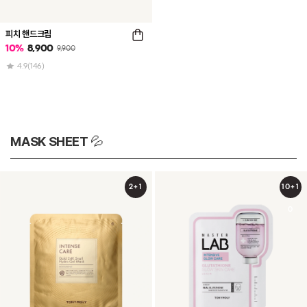
피치 핸드크림
10
%
8,900
9,900
4.9
(146)
MASK SHEET 💦
2+1
10+1
0