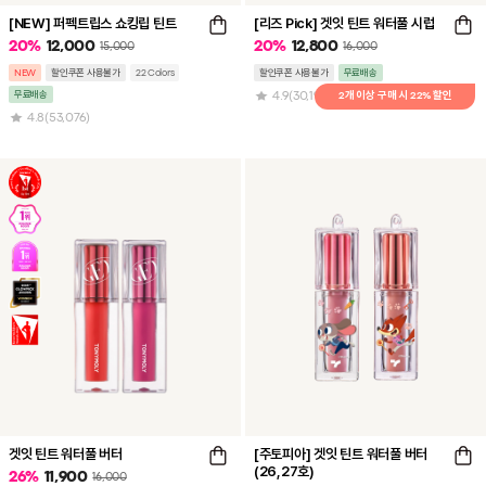
[NEW] 퍼펙트립스 쇼킹립 틴트
[리즈 Pick] 겟잇 틴트 워터풀 시럽
20
%
12,000
20
%
12,800
15,000
16,000
NEW
할인쿠폰 사용불가
22 Colors
할인쿠폰 사용불가
무료배송
무료배송
4.9
(30,199)
4.8
(53,076)
겟잇 틴트 워터풀 버터
[주토피아] 겟잇 틴트 워터풀 버터
(26,27호)
26
%
11,900
16,000