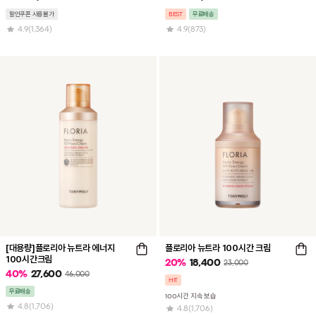
할인쿠폰 사용불가
BEST
무료배송
4.9
(1,364)
4.9
(873)
[대용량]플로리아 뉴트라 에너지
플로리아 뉴트라 100시간 크림
100시간크림
20
%
18,400
23,000
40
%
27,600
46,000
HIT
무료배송
100시간 지속 보습
4.8
(1,706)
4.8
(1,706)