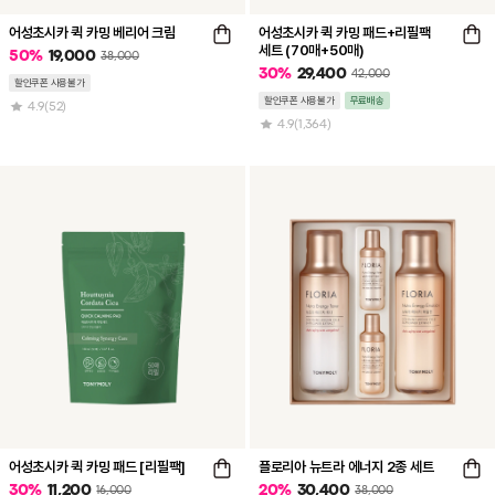
어성초시카 퀵 카밍 베리어 크림
어성초시카 퀵 카밍 패드+리필팩
세트 (70매+50매)
50
%
19,000
38,000
30
%
29,400
42,000
할인쿠폰 사용불가
할인쿠폰 사용불가
무료배송
4.9
(52)
4.9
(1,364)
어성초시카 퀵 카밍 패드 [리필팩]
플로리아 뉴트라 에너지 2종 세트
30
%
11,200
20
%
30,400
16,000
38,000