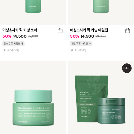
어성초시카 퀵 카밍 토너
어성초시카 퀵 카밍 에멀전
50
%
14,500
50
%
14,500
29,000
29,000
할인쿠폰 사용불가
할인쿠폰 사용불가
4.9
(128)
5.0
(28)
SET