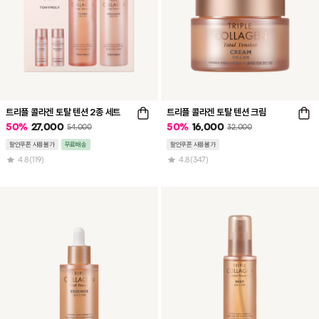
트리플 콜라겐 토탈 텐션 2종 세트
트리플 콜라겐 토탈 텐션 크림
50
%
27,000
50
%
16,000
54,000
32,000
할인쿠폰 사용불가
무료배송
할인쿠폰 사용불가
4.8
(119)
4.8
(347)