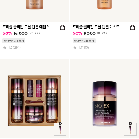
트리플 콜라겐 토탈 텐션 에센스
트리플 콜라겐 토탈 텐션 미스트
50
%
16,000
50
%
9,000
32,000
18,000
할인쿠폰 사용불가
할인쿠폰 사용불가
4.8
(294)
4.7
(113)