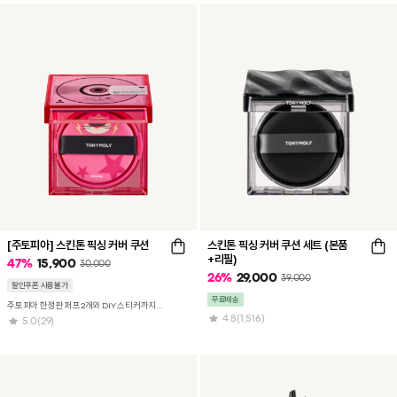
[주토피아] 스킨톤 픽싱 커버 쿠션
스킨톤 픽싱 커버 쿠션 세트 (본품
+리필)
47
%
15,900
30,000
26
%
29,000
39,000
할인쿠폰 사용불가
무료배송
주토피아 한정판 퍼프2개와 DIY 스티커까지 증정!
4.8
(1,516)
5.0
(29)