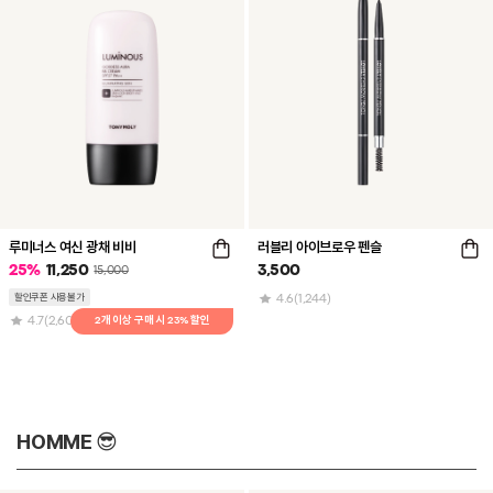
루미너스 여신 광채 비비
러블리 아이브로우 펜슬
25
%
11,250
3,500
15,000
할인쿠폰 사용불가
4.6
(1,244)
4.7
(2,600)
HOMME 😎