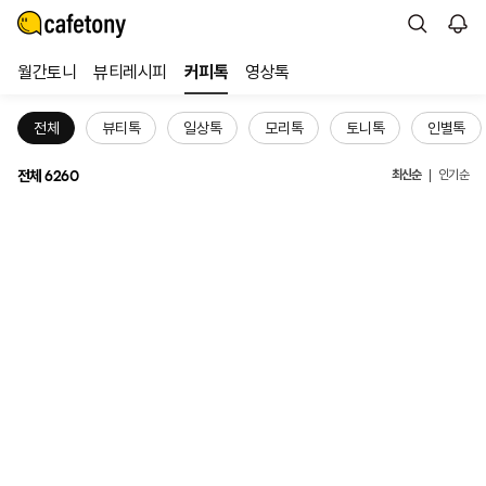
월간토니
뷰티레시피
커피톡
영상톡
전체
뷰티톡
일상톡
모리톡
토니톡
인별톡
전체
최신순
6260
인기순