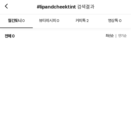
#lipandcheektint
검색결과
월간토니
뷰티레시피
커피톡
영상톡
0
0
2
0
전체
최신순
0
인기순