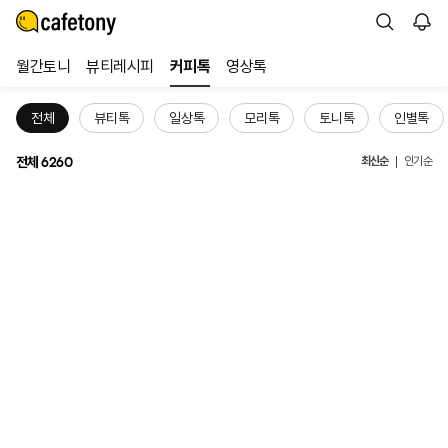
월간토니
뷰티레시피
커피톡
영상톡
전체
뷰티톡
일상톡
모리톡
토니톡
인별톡
전체
최신순
6260
인기순