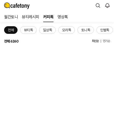
월간토니
뷰티레시피
커피톡
영상톡
전체
뷰티톡
일상톡
모리톡
토니톡
인별톡
전체
최신순
6260
인기순