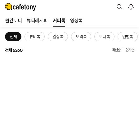
월간토니
뷰티레시피
커피톡
영상톡
전체
뷰티톡
일상톡
모리톡
토니톡
인별톡
전체
최신순
6260
인기순