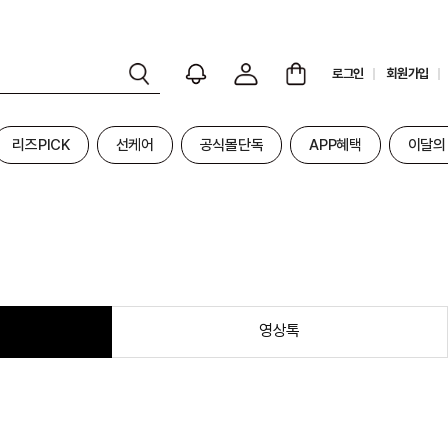
로그인
회원가입
리즈PICK
선케어
공식몰단독
APP혜택
이달의
영상톡