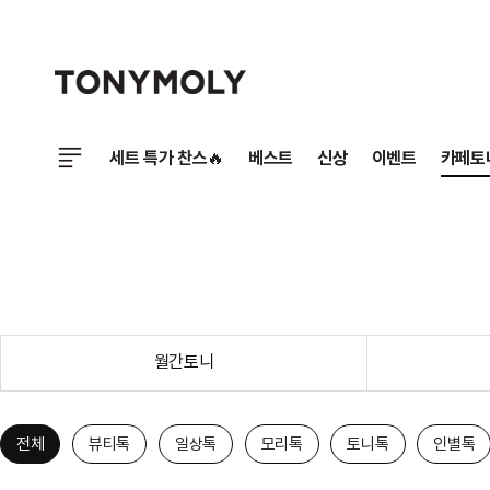
세트 특가 찬스🔥
베스트
신상
이벤트
카페토
월간토니
전체
뷰티톡
일상톡
모리톡
토니톡
인별톡