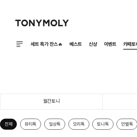
세트 특가 찬스🔥
베스트
신상
이벤트
카페토
월간토니
전체
뷰티톡
일상톡
모리톡
토니톡
인별톡