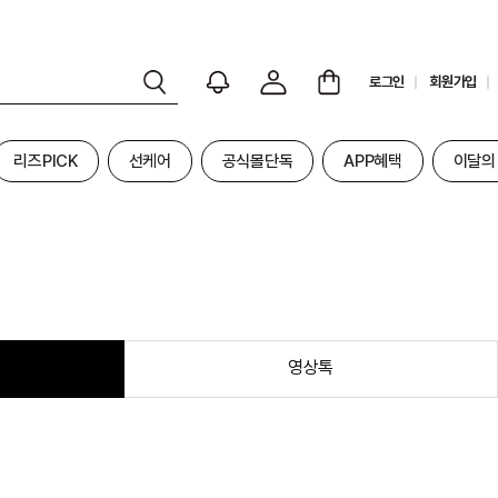
로그인
회원가입
리즈PICK
선케어
공식몰단독
APP혜택
이달의
영상톡