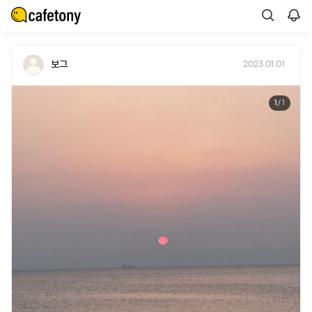
보그
2023.01.01
1
/ 1