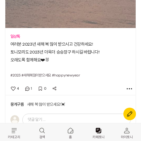
일상톡
여러분 2023년 새해 복 많이 받으시고 건강하세요!
토니모리도 2023년 더욱더 승승장구 하시길 바랍니다!
오래도록 함께해요❤️🐰
#2023
#새해복많이받으세요
#happynewyear
4
1
0
뭉게구름
새해 복 많이 받으세요!💓
댓글 달기 ...
카테고리
검색
홈
카페토니
마이토니