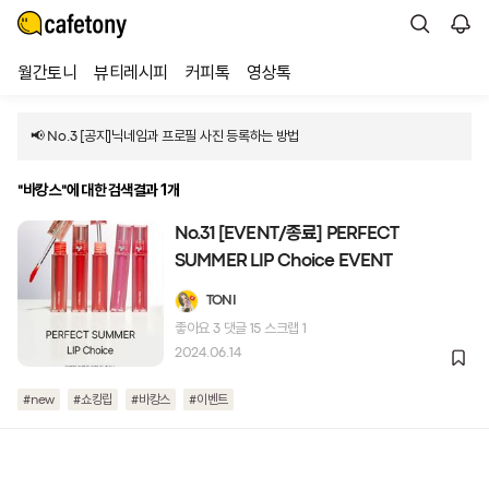
월간토니
뷰티레시피
커피톡
영상톡
📢 No.3 [공지]닉네임과 프로필 사진 등록하는 방법
에 대한 검색결과 1개
"바캉스"
No.31 [EVENT/종료] PERFECT
SUMMER LIP Choice EVENT
TONI
좋아요
3
댓글
15
스크랩
1
2024.06.14
#new
#쇼킹립
#바캉스
#이벤트