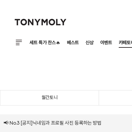
세트 특가 찬스🔥
베스트
신상
이벤트
카페토
월간토니
📢 No.3 [공지]닉네임과 프로필 사진 등록하는 방법