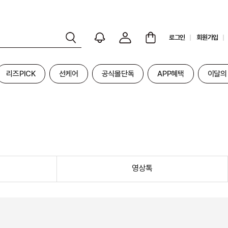
로그인
회원가입
리즈PICK
선케어
공식몰단독
APP혜택
이달의
영상톡