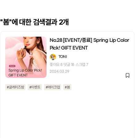
에 대한 검색결과 2개
"봄"
No.28 [EVENT/종료] Spring Lip Color
Pick! GIFT EVENT
TONI
좋아요
8
댓글
18
스크랩
7
2024.03.29
#글레이즈밤
#이벤트
#메이크업
#봄