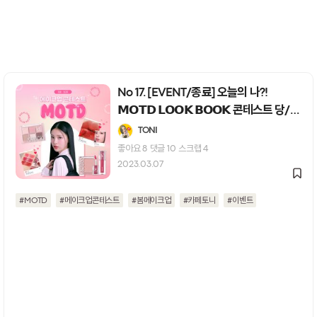
No 17. [EVENT/종료] 오늘의 나?!
𝗠𝗢𝗧𝗗 𝗟𝗢𝗢𝗞 𝗕𝗢𝗢𝗞 콘테스트 당/
첨/발/표
TONI
좋아요
8
댓글
10
스크랩
4
2023.03.07
#MOTD
#메이크업콘테스트
#봄메이크업
#카페토니
#이벤트