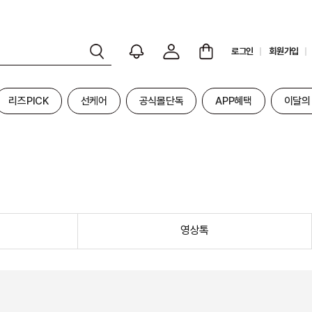
로그인
회원가입
리즈PICK
선케어
공식몰단독
APP혜택
이달의
영상톡