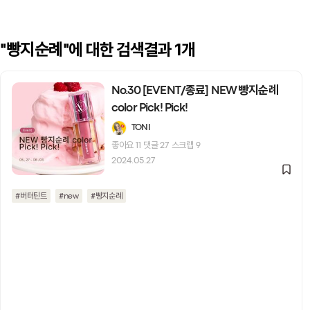
에 대한 검색결과 1개
"빵지순례"
No.30 [EVENT/종료] NEW 빵지순례
color Pick! Pick!
TONI
좋아요
11
댓글
27
스크랩
9
2024.05.27
#버터틴트
#new
#빵지순례