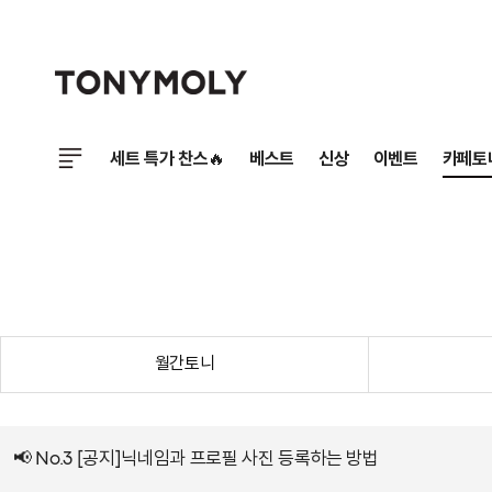
세트 특가 찬스🔥
베스트
신상
이벤트
카페토
월간토니
📢 No.3 [공지]닉네임과 프로필 사진 등록하는 방법