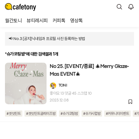
월간토니
뷰티레시피
커피톡
영상톡
📢 No.3 [공지]닉네임과 프로필 사진 등록하는 방법
에 대한 검색결과 1개
"슈가코팅밤"
No 25. [EVENT/종료] 🎄Merry Glaze-
Mas EVENT🎄
TONI
좋아요
13
댓글
45
스크랩
10
2023.12.08
#겟잇틴트
#겟잇틴트글레이즈밤
#슈가코팅밤
#슈가시럽밤
#커뮤니티이벤트
#