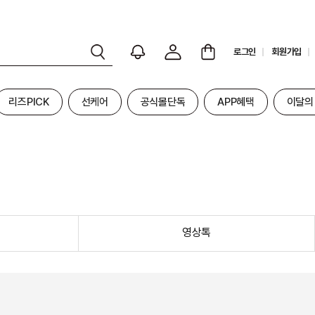
로그인
회원가입
리즈PICK
선케어
공식몰단독
APP혜택
이달의
영상톡