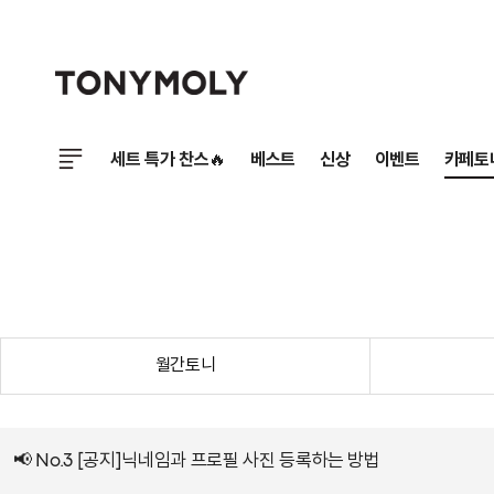
세트 특가 찬스🔥
베스트
신상
이벤트
카페토
월간토니
📢 No.3 [공지]닉네임과 프로필 사진 등록하는 방법