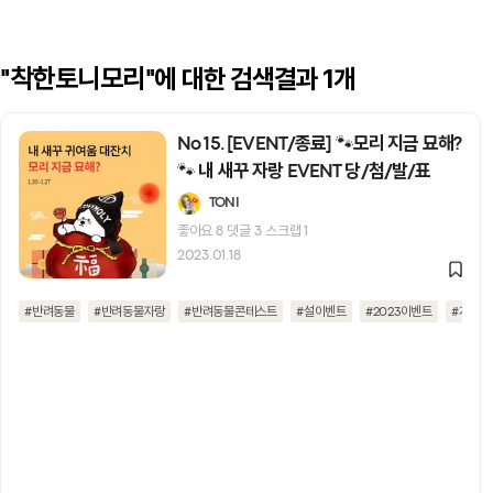
에 대한 검색결과 1개
"착한토니모리"
No 15. [EVENT/종료] 🐾모리 지금 묘해?
🐾 내 새꾸 자랑 EVENT 당/첨/발/표
TONI
좋아요
8
댓글
3
스크랩
1
2023.01.18
#반려동물
#반려동물자랑
#반려동물콘테스트
#설이벤트
#2023이벤트
#계묘년