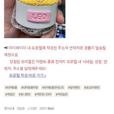
📢
마이페이지 내 프로필에 작성된 주소와 연락처로 경품이 발송될
예정으로
당첨된 토리들은 이벤트 종료 전까지 프로필 내 닉네임, 성함, 연
락처, 주소를 입력해주세요!
프로필 작성 바로 가기 >
#반려동물
#반려동물자랑
#반려동물콘테스트
#설이벤트
#2023이벤트
#계묘년
#토니벤트
#착한토니모리
#착한습관
좋아요
8
댓글
0
스크랩
1
조회수
1560