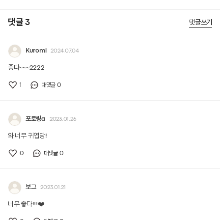
댓글 3
댓글쓰기
Kuromi
2024.07.04
좋다~~~2222
1
0
대댓글
포로링a
2023.01.26
와 너무 귀엽당!
0
0
대댓글
보그
2023.01.21
너무 좋다!!!❤️