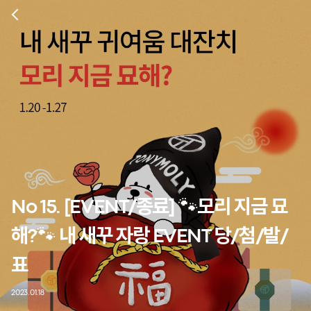
No 15. [EVENT/종료] 🐾모리 지금 묘
해?🐾 내 새꾸 자랑 EVENT 당/첨/발/
표
2023.01.18