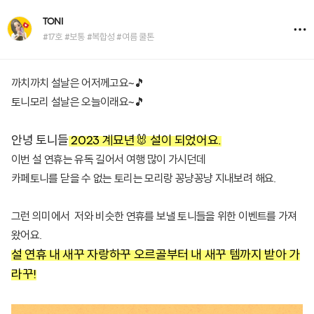
TONI
#17호 #보통 #복합성 #여름 쿨톤
까치까치 설날은 어저께고요~🎵
토니모리 설날은 오늘이래요~🎵
안녕 토니들
2023 계묘년
🐰
설이 되었어요.
이번 설 연휴는 유독 길어서 여행 많이 가시던데
카페토니를 닫을 수 없는 토리는 모리랑 꽁냥꽁냥 지내보려 해요.
그런 의미에서 저와 비슷한 연휴를 보낼 토니들을 위한 이벤트를 가져
왔어요.
설 연휴 내 새꾸 자랑하꾸 오르골부터 내 새꾸 템까지 받아 가
라꾸!