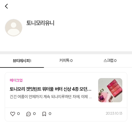
토니모리유니
뷰티레시피
커피톡
스크랩
0
0
1
메이크업
토니모리 겟잇틴트 워터풀 버터 신상 4종 모던한 가을틴트
​긴긴 여름이 언제까지 계속 되나지루하던 차에, 이제 제
법 선선한 바람이불면서 가을 옷을
0
0
0
2023.10.13