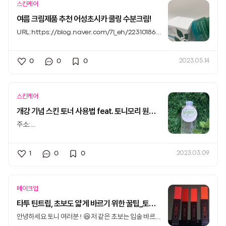
스킨케어
여름 크림제품 추천 어성초시카 쿨링 수분크림!
URL:https://blog.naver.com/7l_eh/223101867
741안녕하
0
0
0
2023.05.14
스킨케어
개강 기념 스킨 토너 사용법 feat. 토니모리 원더 비건 라벨 세라마이드 모찌 진정 토너
주소:
https://blog.naver.com/7l_eh/223038051856
사람들
1
0
0
2023.03.09
메이크업
타투 틴트립, 초보도 얇게 바르기 위한 꿀팁_토니모리 퍼펙트 립스 쇼킹 립
안녕하세요 토니 여러분 ! 😆저 같은 초보는 입술 바르