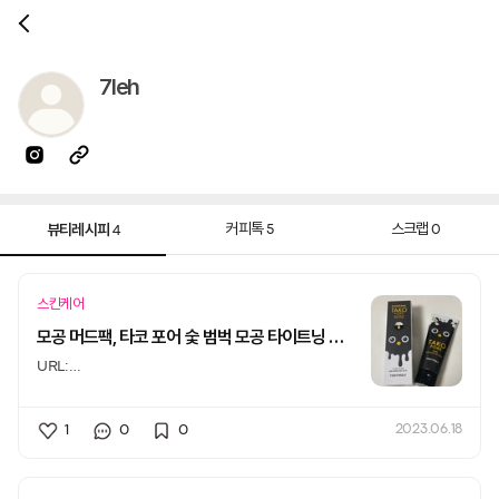
7leh
뷰티레시피
커피톡
스크랩
5
0
4
스킨케어
모공 머드팩, 타코 포어 숯 범벅 모공 타이트닝 머드마스크
URL:
https://blog.naver.com/7l_eh/223132100145
안녕
1
0
0
2023.06.18