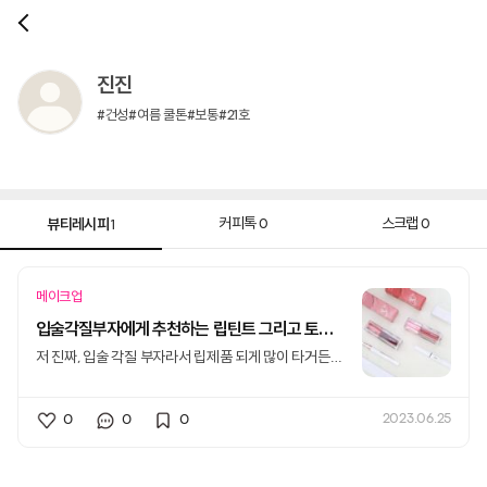
진진
#건성#여름 쿨톤#보통#21호
뷰티레시피
커피톡
스크랩
0
0
1
메이크업
입술각질부자에게 추천하는 립틴트 그리고 토니모리 신상 애교살라이너
저 진짜, 입술 각질 부자라서 립제품 되게 많이 타거든
요.기본 립스틱은 사실상 거의 못쓰
0
0
0
2023.06.25