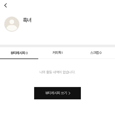
흑녀
뷰티레시피
커피톡
스크랩
1
0
0
나의 활동 내역이 없습니다.
뷰티레시피 쓰기