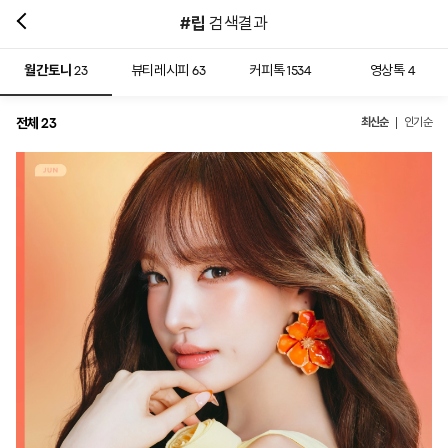
#립
검색결과
월간토니
뷰티레시피
커피톡
영상톡
23
63
1534
4
전체
최신순
23
인기순