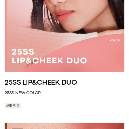
25SS LIP&CHEEK DUO
25SS NEW COLOR
#립앤치크
#