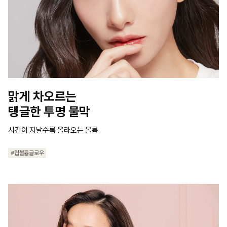
맑게 차오르는

탱글한 투명 물막
시간이 지날수록 올라오는 볼륨
#립볼륨글로우
#