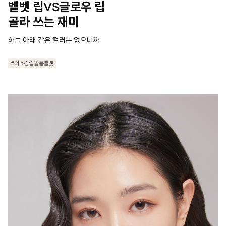
벨벳 립VS글로우 립

골라 쓰는 재미
하늘 아래 같은 컬러는 없으니까
#더쇼킹립볼륨벨벳
#