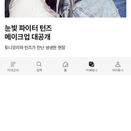
눈빛 파이터 턴즈 

메이크업 대공개
토니모리와 턴즈가 만난 생생한 현장
#턴즈
#
카테고리
검색
홈
카페토니
마이토니
공유하기
페이스북
트위터
링크복사
취소