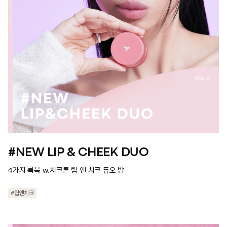
#NEW LIP & CHEEK DUO
4가지 룩북 w.치크톤 립 앤 치크 듀오 밤
#립앤치크
#