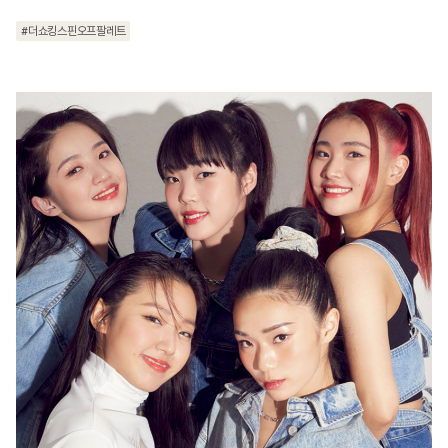
#더쇼킹스핀오프팔레트
#