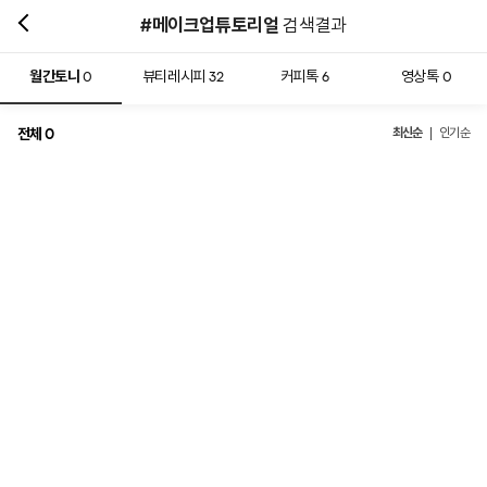
#메이크업튜토리얼
검색결과
월간토니
뷰티레시피
커피톡
영상톡
0
32
6
0
전체
최신순
0
인기순