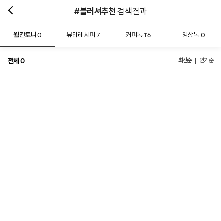
#블러셔추천
검색결과
월간토니
뷰티레시피
커피톡
영상톡
0
7
116
0
전체
최신순
0
인기순