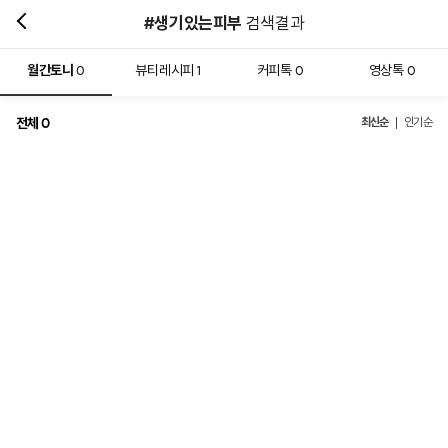
#생기있는피부
검색결과
월간토니
뷰티레시피
커피톡
영상톡
0
1
0
0
전체
최신순
0
인기순