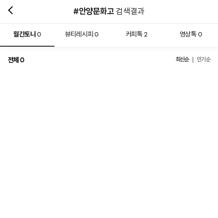
#안양문화고
검색결과
월간토니
뷰티레시피
커피톡
영상톡
0
0
2
0
전체
최신순
0
인기순