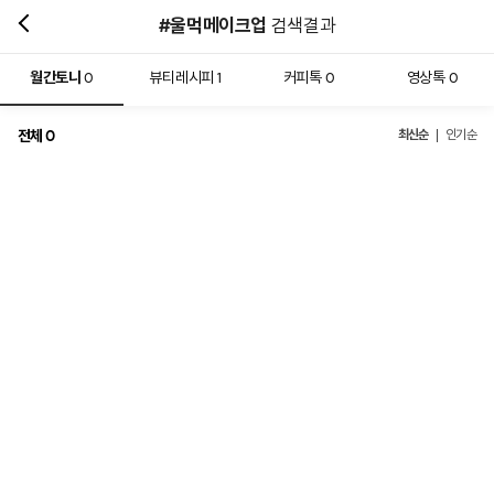
#울먹메이크업
검색결과
월간토니
뷰티레시피
커피톡
영상톡
0
1
0
0
전체
최신순
0
인기순