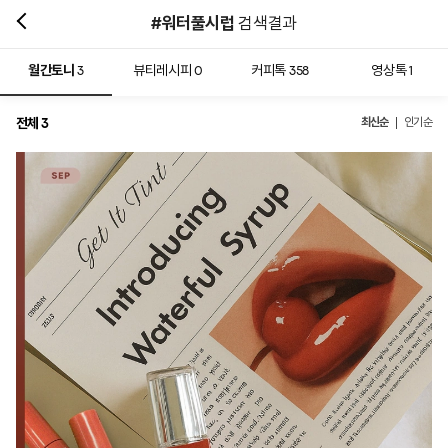
#워터풀시럽
검색결과
월간토니
뷰티레시피
커피톡
영상톡
3
0
358
1
전체
최신순
3
인기순