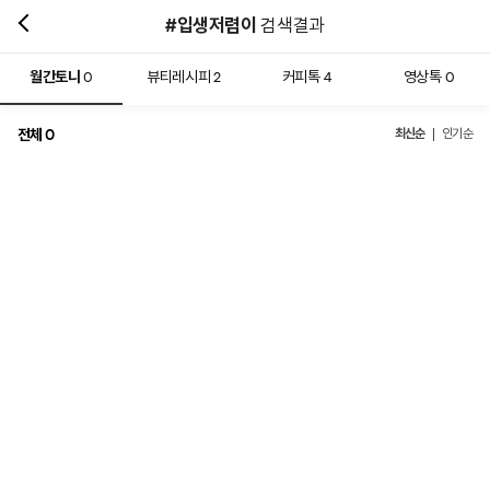
#입생저렴이
검색결과
월간토니
뷰티레시피
커피톡
영상톡
0
2
4
0
전체
최신순
0
인기순