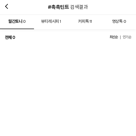
#촉촉틴트
검색결과
월간토니
뷰티레시피
커피톡
영상톡
0
1
11
0
전체
최신순
0
인기순