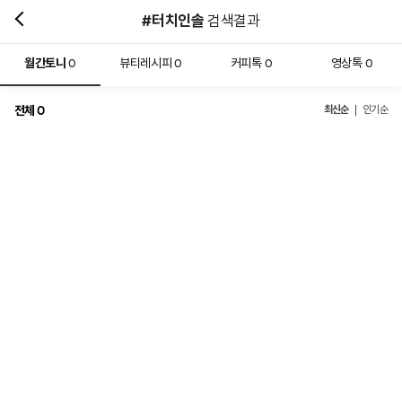
#터치인솔
검색결과
월간토니
뷰티레시피
커피톡
영상톡
0
0
0
0
전체
최신순
0
인기순