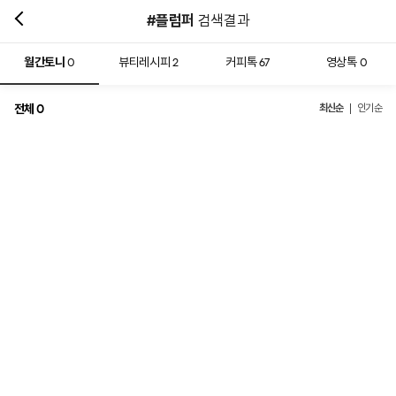
#플럼퍼
검색결과
월간토니
뷰티레시피
커피톡
영상톡
0
2
67
0
전체
최신순
0
인기순